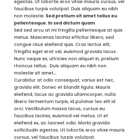
egestas. Ut lobortis eros vitae mauris cursus, vel
faucibus turpis volutpat. Duis aliquam eu nibh
non molestie.
Sed pretium sit amet tellus eu
pellentesque. In sed dictum quam
Sed sed arcu at mi fringilla pellentesque at quis
metus. Maecenas lacinia efficitur libero, sed
congue risus eleifend quis. Cras lectus elit,
fringilla eget erat vel, euismod gravida lacus.
Nunc neque ex, ultricies non aliquet in, pretium
rhoncus tellus. Duis aliquam eu nibh non
molestie sit amet…
Curabitur at odio consequat, varius est nec,
gravida elit. Donec et blandit ligula. Mauris
eleifend, lacus ac gravida ullamcorper, nulla
libero fermentum turpis, id pulvinar leo elit id
orci. Vestibulum massa lacus, cursus eu
faucibus lacinia, euismod vel metus. Ut et
eleifend ex, ac laoreet odio. Morbi gravida
sollicitudin egestas. Ut lobortis eros vitae mauris
cursus, vel faucibus turpis volutpat.