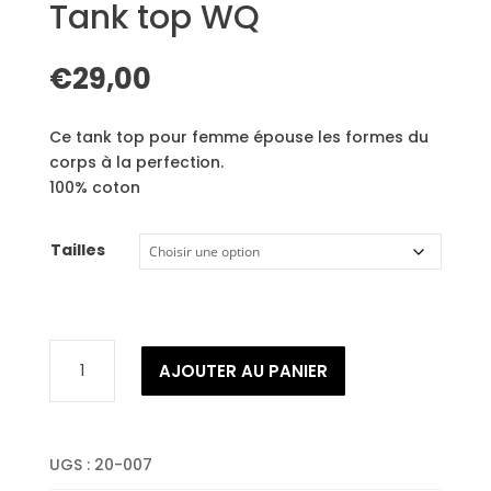
Tank top WQ
€
29,00
Ce tank top pour femme épouse les formes du
corps à la perfection.
100% coton
Tailles
quantité
AJOUTER AU PANIER
de
Tank
top
WQ
UGS :
20-007