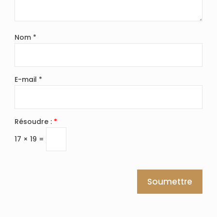
Nom
*
E-mail
*
Résoudre :
*
17 × 19 =