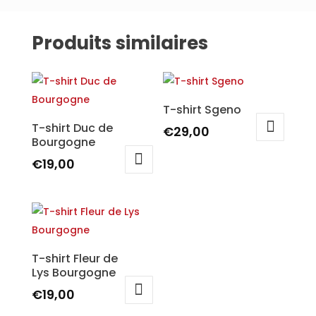
Produits similaires
T-shirt Sgeno
T-shirt Duc de
€
29,00
Bourgogne
Ce
€
19,00
produit
Ce
a
produit
plusieurs
a
variations.
plusieurs
Les
variations.
T-shirt Fleur de
options
Lys Bourgogne
Les
peuvent
options
€
19,00
être
peuvent
Ce
choisies