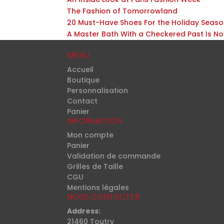
The Fashion of Tomorrowland
20 Must-Have Shoes For the Holiday Seas
A Master Bath With a Checkered Past Is N
MENU
Accueil
Boutique
Personnalisation
Contact
Panier
INFORMATION
Mon compte
Panier
Validation de commande
Grilles de Taille
CGU
Mentions légales
NOUS CONTACTER
Address:
21460 Toutry