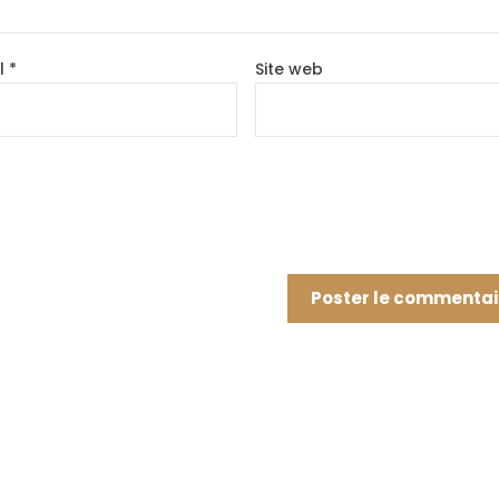
l
*
Site web